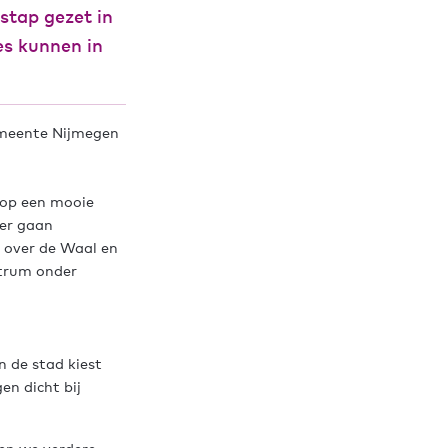
stap gezet in
s kunnen in
emeente Nijmegen
 op een mooie
ier gaan
t over de Waal en
ntrum onder
n de stad kiest
n dicht bij