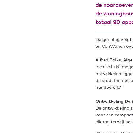
de noordoever
de woningbouw
totaal 80 app
De gunning volgt
en VanWonen ove
Alfred Bolks, Al
locatie in Nijme
ontwikkelen ligge
de stad. En met 
handbereik.”
Ontwikkeling De S
De ontwikkeling s
voor een compact
elkaar, terwijl h