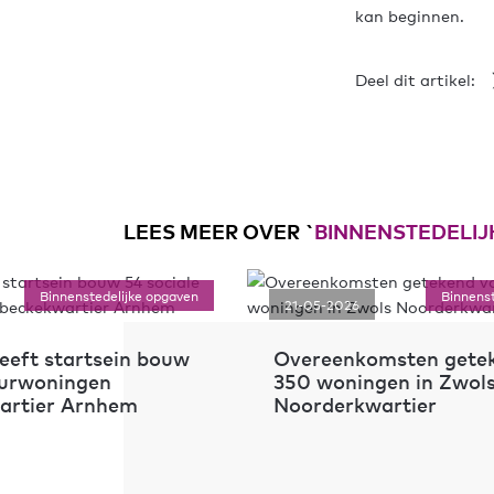
kan beginnen.
Deel dit artikel:
LEES MEER OVER `
BINNENSTEDELIJ
opgaven
Binnenstedelijke opgaven
21-05-2026
ouw
Overeenkomsten getekend voor
350 woningen in Zwols
Noorderkwartier