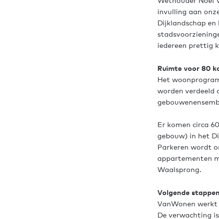
Wethouder Noël V
invulling aan onz
Dijklandschap en 
stadsvoorziening
iedereen prettig 
Ruimte voor 80 
Het woonprogramm
worden verdeeld 
gebouwenensemb
Er komen circa 6
gebouw) in het D
Parkeren wordt o
appartementen ma
Waalsprong.
Volgende stappe
VanWonen werkt d
De verwachting i