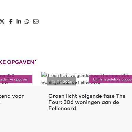
KE OPGAVEN
`
Binnenstedelijke opgaven
10-04-2026
09-04-2
Groen licht volgende fase The
Start 
Four: 306 woningen aan de
in Gro
Fellenoord