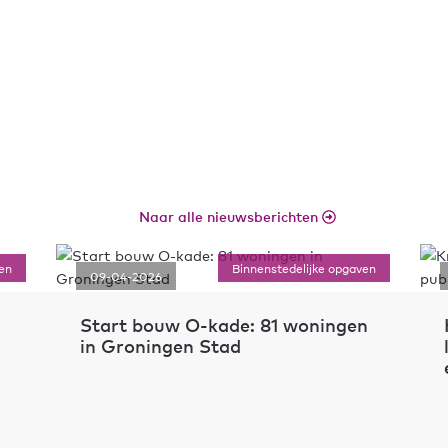
Naar alle nieuwsberichten
Binnenstedelijke opgaven
026
16-12-2025
bouw O-kade: 81 woningen
Kraanbolwerk o
ningen Stad
landelijke public
erfgoedinclusief