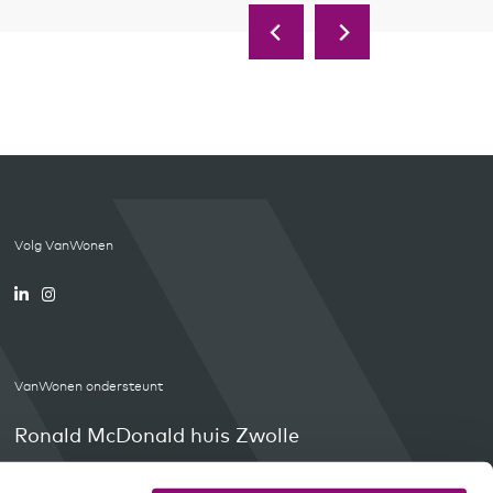
Volg VanWonen
VanWonen ondersteunt
Ronald McDonald huis Zwolle
Orange Babies