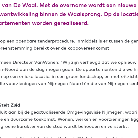
 van De Waal. Met de overname wordt een nieuwe 
ontwikkeling binnen de Waalsprong. Op de locatie
artementen worden gerealiseerd.
 op een openbare tenderprocedure. Inmiddels is er tussen de g
reenstemming bereikt over de koopovereenkomst.
gemeen Directeur VanWonen: “Wij zijn verheugd dat we opnieuw
gen-Noord aan de slag mogen gaan. De appartementen die we h
n op een unieke locatie: in een groen landschap, en met uitzich
alle voorzieningen van Nijmegen Noord én die van Nijmegen ce
telt Zuid
luit aan bij de geactualiseerde Omgevingsvisie Nijmegen, waari
e en duurzame toekomst. Wonen, werken en voorzieningen ligge
et groene karakter van de stad wordt behouden en versterkt.