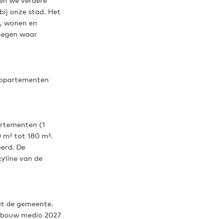
en we verdere
bij onze stad. Het
r, wonen en
jmegen waar
appartementen
artementen (1
 m² tot 180 m².
erd. De
yline van de
et de gemeente.
e bouw medio 2027