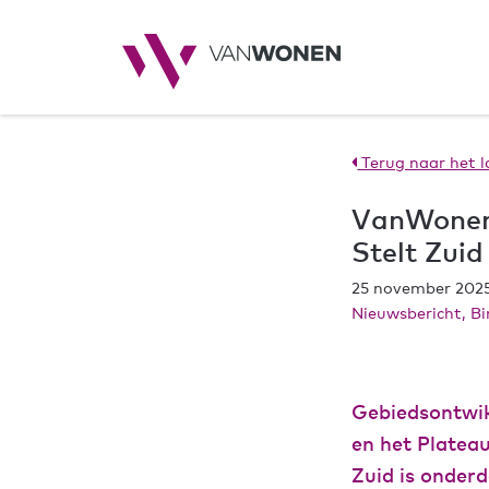
Terug naar het l
VanWonen 
Stelt Zui
25 november 202
Nieuwsbericht, B
Gebiedsontwik
en het Platea
Zuid is onder