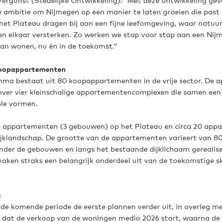
ergunst (Stedelijke Ontwikkeling): “Met deze ontwikkeling gev
e ambitie om Nijmegen op een manier te laten groeien die past 
het Plateau dragen bij aan een fijne leefomgeving, waar natuu
en elkaar versterken. Zo werken we stap voor stap aan een Ni
kan wonen, nu én in de toekomst.”
koopappartementen
a bestaat uit 80 koopappartementen in de vrije sector. De 
over vier kleinschalige appartementencomplexen die samen een
le vormen.
0 appartementen (3 gebouwen) op het Plateau en circa 20 app
ijklandschap. De grootte van de appartementen varieert van 80
nder de gebouwen en langs het bestaande dijklichaam gerealise
ken straks een belangrijk onderdeel uit van de toekomstige sk
n
e komende periode de eerste plannen verder uit, in overleg m
s dat de verkoop van de woningen medio 2026 start, waarna d