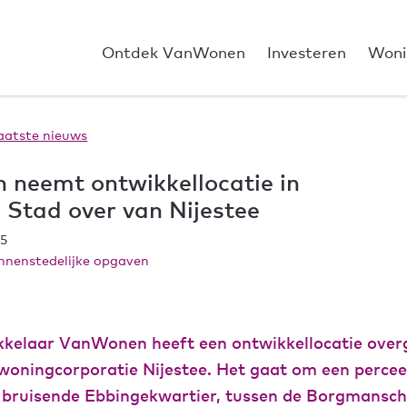
Ontdek VanWonen
Investeren
Woni
aatste nieuws
neemt ontwikkellocatie in
 Stad over van Nijestee
25
innenstedelijke opgaven
kelaar VanWonen heeft een ontwikkellocatie ove
woningcorporatie Nijestee. Het gaat om een percee
t bruisende Ebbingekwartier, tussen de Borgmansch