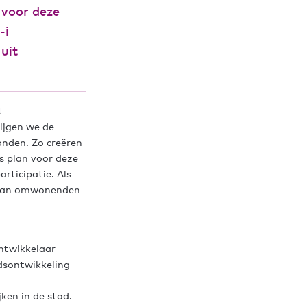
 voor deze
-i
uit
t
ijgen we de
onden. Zo creëren
s plan voor deze
rticipatie. Als
n van omwonenden
ntwikkelaar
edsontwikkeling
jken in de stad.