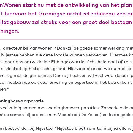
nWonen start nu met de ontwikkeling van het plan
ft hiervoor het Groningse architectenbureau vector
Het gebouw zal straks voor een groot deel bestaan 
ningen.
t, directeur bij VanWonen: “Dankzij de goede samenwerking me
 Nijestee hebben we deze locatie kunnen verwerven. Hiermee kr
t door ons ontwikkelde Ebbingekwartier écht helemaal af te r
 stuk stad op historische grond. Hiervoor starten we nu met on
overleg met de gemeente. Daarbij hechten wij veel waarde aan pa
aar hebben we ook veel ervaring en expertise in het betrekke
en.”
ningbouwcorporatie
eelvuldig samen met woningbouwcorporaties. Zo werkte de o
estee samen bij projecten in Meerstad (De Zeilen) en in de gebi
m bestuurder bij Nijestee: “Nijestee biedt ruimte in bijna alle wi