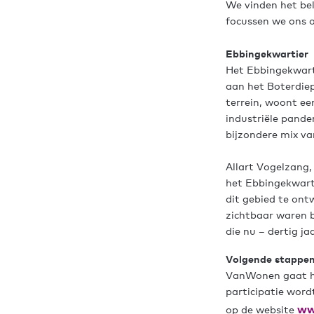
We vinden het bel
focussen we ons 
Ebbingekwartier
Het Ebbingekwarti
aan het Boterdiep
terrein, woont ee
industriële pande
bijzondere mix va
Allart Vogelzang,
het Ebbingekwart
dit gebied te ont
zichtbaar waren b
die nu – dertig jaa
Volgende stappe
VanWonen gaat he
participatie wor
ww
op de website