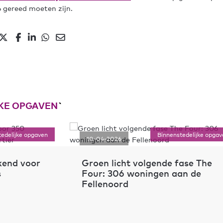
 gereed moeten zijn.
KE OPGAVEN
`
edelijke opgaven
Binnenstedelijke opgav
10-04-2026
kend voor
Groen licht volgende fase The
s
Four: 306 woningen aan de
Fellenoord