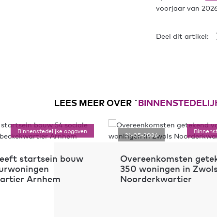
voorjaar van 2026
Deel dit artikel:
LEES MEER OVER `
BINNENSTEDELIJ
Binnenstedelijke opgaven
Binnenst
21-05-2026
eft startsein bouw
Overeenkomsten gete
uurwoningen
350 woningen in Zwol
artier Arnhem
Noorderkwartier