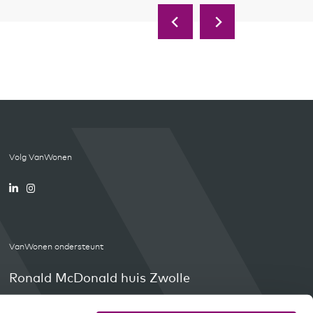
Volg VanWonen
VanWonen ondersteunt
Ronald McDonald huis Zwolle
Orange Babies