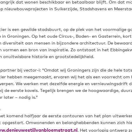
angrijk dat wonen beschikbaar en betaalbaar blijft. Om dat m
op nieuwbouwprojecten in Suikerzijde, Stadshavens en Meersta
er is een gewilde stadsbuurt, op de plek van het voormalige g
 in Groningen. Op het oude Circus-, Boden- en Gasterrein, ko
n diversiteit aan mensen in bijzondere architectuur. De bewa
n vormen een bron van inspiratie. Zo ontstaat in het Ebbingek
n onuitwisbare historie en grootstedelijkheid.
 partner bij vector-i: “Omdat wij Groningers zijn die de hele t
ier hebben meegemaakt, ervaren wij het als een voorrecht om 
werpen. We werken met dezelfde energie en vernieuwingsdrift di
ij de eerste kavels. Tegelijk brengen we de hoogwaardige, du
r later – nodig is.”
n
t komend halfjaar de eerste contouren van het plan uitwerke
dt opgestart. Omwonenden en belanghebbenden kunnen zich hi
w.denieuwestijlvanbloemstraat.nl
. Het voorlopig ontwerp z