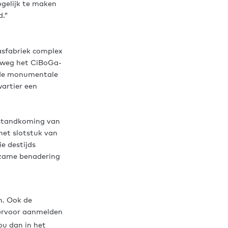
ogelijk te maken
d.”
asfabriek complex
rtweg het CiBoGa-
arde monumentale
wartier een
otstandkoming van
het slotstuk van
e destijds
urzame benadering
n. Ook de
ervoor aanmelden
ou dan in het