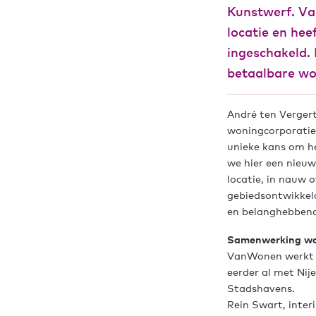
Kunstwerf. Va
locatie en hee
ingeschakeld. 
betaalbare wo
André ten Verger
woningcorporatie
unieke kans om he
we hier een nieuw
locatie, in nauw 
gebiedsontwikkel
en belanghebbend
Samenwerking wo
VanWonen werkt v
eerder al met Nij
Stadshavens.
Rein Swart, interi