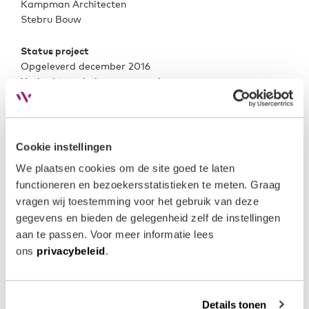
Kampman Architecten
Stebru Bouw
Status project
Opgeleverd december 2016
Verkocht ten behoeve van verhuur
Op dit moment wordt de verhuur van de studio’s in
Waldo Tower verzorgd door:
LIV Residential
Cookie instellingen
We plaatsen cookies om de site goed te laten 
Naast 54 appartementen, heeft Waldo Twins eveneens 4
functioneren en bezoekersstatistieken te meten. Graag 
bedrijfsruimten, 11 overdekte parkeerplaatsen, een
vragen wij toestemming voor het gebruik van deze 
afsluitbare gemeenschappelijk fietsenberging en als
gegevens en bieden de gelegenheid zelf de instellingen 
kers op de taart: een grote gemeenschappelijke tuin.
aan te passen. Voor meer informatie lees 
ons 
privacybeleid
.
LEES MEER OVER
`GEBIEDS- EN
VASTGOEDONTWIKKELING`
Meer projecten
Details tonen