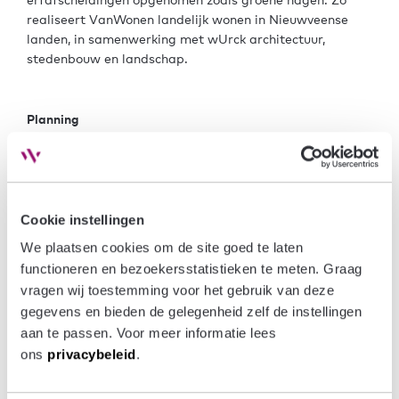
realiseert VanWonen landelijk wonen in Nieuwveense
landen, in samenwerking met wUrck architectuur,
stedenbouw en landschap.
Planning
Het plan voor De Tuinkamer wordt in fases gerealiseerd.
De bouw van fase 1 (42 woningen) is gestart. Na de
zomer van 2025 start de bouw van fase 2 (30
woningen).
De oplevering van de eerste woningen is gepland vanaf
Cookie instellingen
het tweede kwartaal van 2026.
We plaatsen cookies om de site goed te laten 
functioneren en bezoekersstatistieken te meten. Graag 
Locatie
vragen wij toestemming voor het gebruik van deze 
gegevens en bieden de gelegenheid zelf de instellingen 
aan te passen. Voor meer informatie lees 
ons 
privacybeleid
.