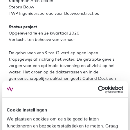
Kampman Architecten
Stebru Bouw
TWP Ingenieursbureau voor Bouwconstructies
Status project
Opgeleverd 1e en 2e kwartaal 2020
Verkocht ten behoeve van verhuur
De gebouwen van 9 tot 12 verdiepingen lopen
trapsgewijs af richting het water. De getrapte gevels
zorgen voor een optimale bezonning en uitzicht op het
water. Het groen op de dakterrassen en in de
gemeenschappelijke daktuinen geeft Caland Dock een
vriendelijke uitstraling. Tussen de gebouwen zijn
autovrije speel-/woonstraten aangelegd die direct
grenzen aan de voortuinen van de woningen op de
begane grond. Dit zorgt voor een aangename
leefomgeving voor de bewoners en bezoekers.
Cookie instellingen
We plaatsen cookies om de site goed te laten 
In de plint aan de Calandkade zit inmiddels horeca met
functioneren en bezoekersstatistieken te meten. Graag 
fantastische terrassen aan het water en is er ruimte