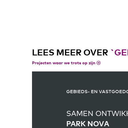
LEES MEER OVER
`GE
Projecten waar we trots op zijn
GEBIEDS- EN VASTGOED
GEBIEDS- EN VASTGOED
SAMEN ONTWIKK
SAMEN ONTWIKK
PARK NOVA
WALDO FIRST