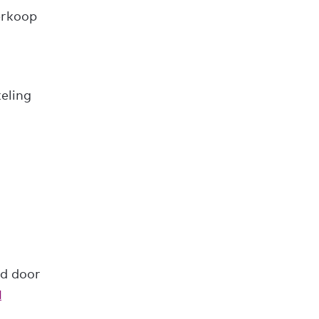
erkoop
eling
n
gd door
l