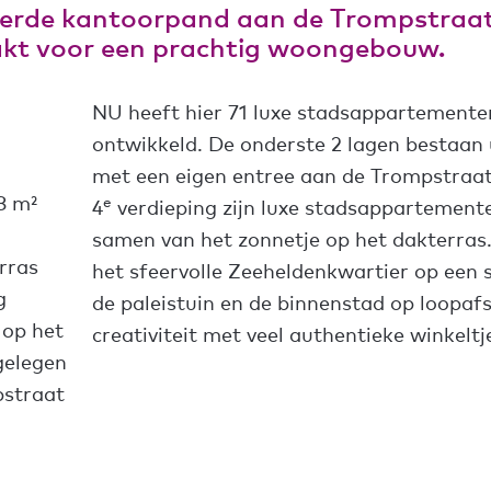
derde kantoorpand aan de Trompstraat
akt voor een prachtig woongebouw.
NU heeft hier 71 luxe stadsappartemente
ontwikkeld. De onderste 2 lagen bestaan
met een eigen entree aan de Trompstraat
8 m²
e
4
verdieping zijn luxe stadsappartement
samen van het zonnetje op het dakterras.
rras
het sfeervolle Zeeheldenkwartier op een
g
de paleistuin en de binnenstad op loopaf
 op het
creativiteit met veel authentieke winkeltj
gelegen
pstraat