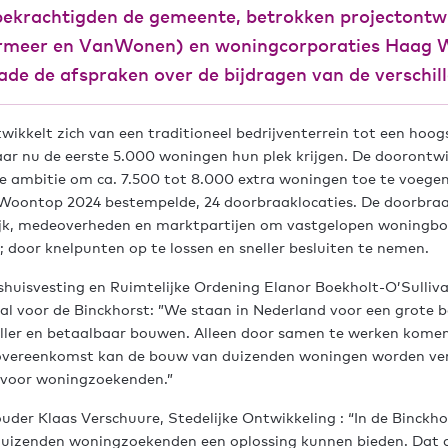
d bekrachtigden de gemeente, betrokken projectontw
rmeer en VanWonen) en woningcorporaties Haag 
de de afspraken over de bijdragen van de verschill
wikkelt zich van een traditioneel bedrijventerrein tot een hoog
r nu de eerste 5.000 woningen hun plek krijgen. De doorontwi
e ambitie om ca. 7.500 tot 8.000 extra woningen toe te voegen
e Woontop 2024 bestempelde, 24 doorbraaklocaties. De doorbra
ijk, medeoverheden en marktpartijen om vastgelopen woningb
; door knelpunten op te lossen en sneller besluiten te nemen.
shuisvesting en Ruimtelijke Ordening Elanor Boekholt-O’Sulliv
aal voor de Binckhorst: ”We staan in Nederland voor een grot
ller en betaalbaar bouwen. Alleen door samen te werken komen
e overeenkomst kan de bouw van duizenden woningen worden ver
 voor woningzoekenden.”
er Klaas Verschuure, Stedelijke Ontwikkeling : “In de Binckho
duizenden woningzoekenden een oplossing kunnen bieden. Dat 