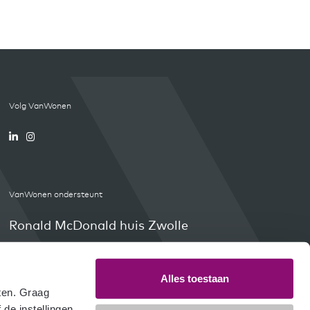
Volg VanWonen
VanWonen ondersteunt
Ronald McDonald huis Zwolle
Orange Babies
Weissensee4Kids
Alles toestaan
en. Graag 
e instellingen 