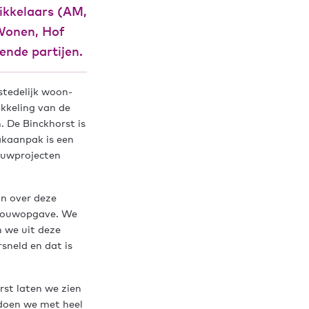
ikkelaars (AM,
Wonen, Hof
ende partijen.
stedelijk woon-
kkeling van de
. De Binckhorst is
akaanpak is een
ouwprojecten
an over deze
e bouwopgave. We
 we uit deze
sneld en dat is
rst laten we zien
doen we met heel