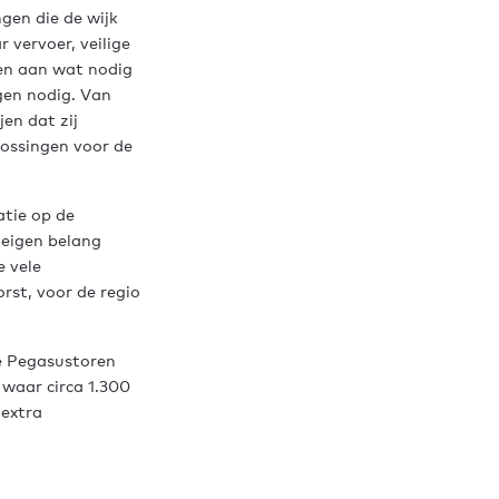
ngen die de wijk
 vervoer, veilige
en aan wat nodig
gen nodig. Van
en dat zij
lossingen voor de
atie op de
 eigen belang
e vele
st, voor de regio
e Pegasustoren
 waar circa 1.300
 extra