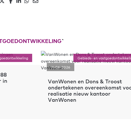
ASTGOEDONTWIKKELING
`
goedontwikkeling
Gebieds- en vastgoedontwikkeli
11-06-2026
 88
 in
VanWonen en Dons & Troost
ondertekenen overeenkomst vo
realisatie nieuw kantoor
VanWonen