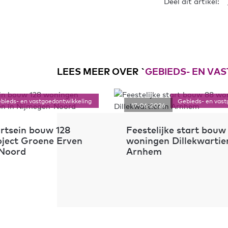
Deel dit artikel:
LEES MEER OVER `
GEBIEDS- EN V
bieds- en vastgoedontwikkeling
Gebieds- en vast
17-06-2026
artsein bouw 128
Feestelijke start bouw
ject Groene Erven
woningen Dillekwartier
-Noord
Arnhem