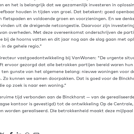
en en het is belangrijk dat we gezamenlijk investeren in oplossi
efbaar houden in tijden van groei. Dat betekent: goed openbaar
en fietspaden en voldoende groen en voorzieningen. En we denk
vinden uit de dreigende netcongestie. Daarvoor zijn investerin
van overheden. Met deze overeenkomst onderschrijven de partij
e bij de hoorns vatten en dit jaar nog aan de slag gaan met op
n de gehele regio.”
irecteur vastgoedontwikkeling bij VanWonen: "De urgente situ
 ervoor gezorgd dat alle betrokken partijen bereid waren hun
en ten gunste van het algemene belang: nieuwe woningen voor d
 Zo kunnen we samen doorpakken. Dat is goed voor de Binckhor
die op zoek is naar een woning.”
eruime tijd verbonden aan de Binckhorst — van de gerealiseerd
gse kantoor is gevestigd) tot de ontwikkeling Op de Centrale,
n worden gerealiseerd. Die betrokkenheid maakt deze mijlpaal