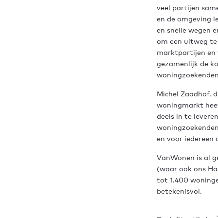
veel partijen sam
en de omgeving le
en snelle wegen 
om een uitweg te 
marktpartijen en 
gezamenlijk de ko
woningzoekenden i
Michel Zaadhof, d
woningmarkt heeft
deels in te lever
woningzoekenden.
en voor iedereen 
VanWonen is al g
(waar ook ons Haa
tot 1.400 woninge
betekenisvol.