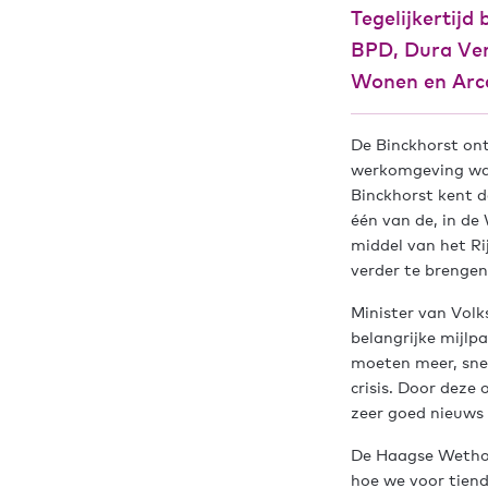
Tegelijkertij
BPD, Dura Ve
Wonen en Arca
De Binckhorst ont
werkomgeving waa
Binckhorst kent d
één van de, in d
middel van het R
verder te brengen
Minister van Volk
belangrijke mijlp
moeten meer, sne
crisis. Door dez
zeer goed nieuws
De Haagse Wethoud
hoe we voor tien