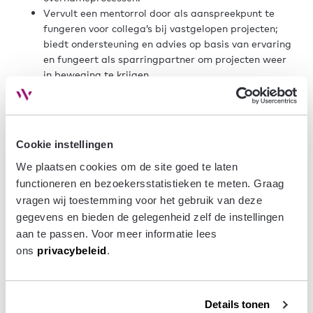
Vervult een mentorrol door als aanspreekpunt te
fungeren voor collega’s bij vastgelopen projecten;
biedt ondersteuning en advies op basis van ervaring
en fungeert als sparringpartner om projecten weer
in beweging te krijgen
Wat breng jij mee?
Minimaal 10 jaar relevante werkervaring in
Cookie instellingen
gebieds- en/of vastgoedontwikkeling. Ervaring als
We plaatsen cookies om de site goed te laten 
projectontwikkelaar is een pré.
functioneren en bezoekersstatistieken te meten. Graag 
Managementervaring.
vragen wij toestemming voor het gebruik van deze 
Ervaring met managen en verbeteren van processen
gegevens en bieden de gelegenheid zelf de instellingen 
(digitaliseren etc.).
aan te passen. Voor meer informatie lees 
Academisch werk- en denkniveau.
Uitstekend analytisch vermogen en scherp oog voor
ons 
privacybeleid
.
detail, zonder het grotere geheel uit het oog te
verliezen.
Stevige, onafhankelijke gesprekspartner die kan
Details tonen
schakelen tussen strategisch denken en