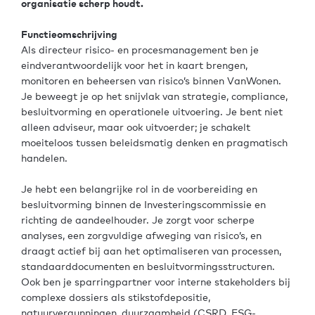
organisatie scherp houdt.
Functieomschrijving
Als directeur risico- en procesmanagement ben je
eindverantwoordelijk voor het in kaart brengen,
monitoren en beheersen van risico’s binnen VanWonen.
Je beweegt je op het snijvlak van strategie, compliance,
besluitvorming en operationele uitvoering. Je bent niet
alleen adviseur, maar ook uitvoerder; je schakelt
moeiteloos tussen beleidsmatig denken en pragmatisch
handelen.
Je hebt een belangrijke rol in de voorbereiding en
besluitvorming binnen de Investeringscommissie en
richting de aandeelhouder. Je zorgt voor scherpe
analyses, een zorgvuldige afweging van risico’s, en
draagt actief bij aan het optimaliseren van processen,
standaarddocumenten en besluitvormingsstructuren.
Ook ben je sparringpartner voor interne stakeholders bij
complexe dossiers als stikstofdepositie,
natuurvergunningen, duurzaamheid (CSRD, ESG-