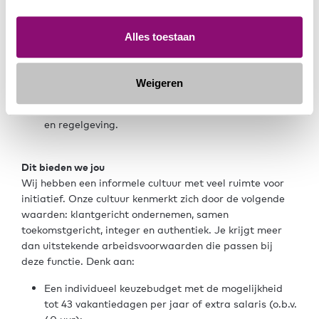
operationeel handelen.
Organisatiesensitief én pragmatisch ingesteld.
Alles toestaan
Ervaring en/of concrete affiniteit met
risicomanagement, besluitvormingsprocessen,
governance en compliance vraagstukken.
Weigeren
Proactief, gestructureerd en communicatief sterk.
Affiniteit met duurzaamheid en veranderende wet-
en regelgeving.
Dit bieden we jou
Wij hebben een informele cultuur met veel ruimte voor
initiatief. Onze cultuur kenmerkt zich door de volgende
waarden: klantgericht ondernemen, samen
toekomstgericht, integer en authentiek. Je krijgt meer
dan uitstekende arbeidsvoorwaarden die passen bij
deze functie. Denk aan:
Een individueel keuzebudget met de mogelijkheid
tot 43 vakantiedagen per jaar of extra salaris (o.b.v.