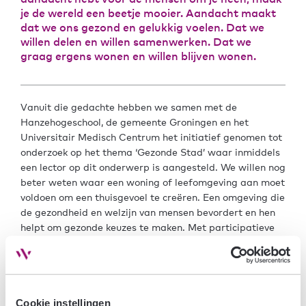
je de wereld een beetje mooier. Aandacht maakt
dat we ons gezond en gelukkig voelen. Dat we
willen delen en willen samenwerken. Dat we
graag ergens wonen en willen blijven wonen.
Vanuit die gedachte hebben we samen met de
Hanzehogeschool, de gemeente Groningen en het
Universitair Medisch Centrum het initiatief genomen tot
onderzoek op het thema ‘Gezonde Stad’ waar inmiddels
een lector op dit onderwerp is aangesteld. We willen nog
beter weten waar een woning of leefomgeving aan moet
voldoen om een thuisgevoel te creëren. Een omgeving die
de gezondheid en welzijn van mensen bevordert en hen
helpt om gezonde keuzes te maken. Met participatieve
projecten worden ideeën, plannen en initiatieven
ontwikkeld samen met bewoners van de stad en
gebruikers van een gebied. Het lectoraat biedt tevens
een mooie kans voor promovendi en studenten om naast
gezondheid aan de slag te gaan met thema’s als
Cookie instellingen