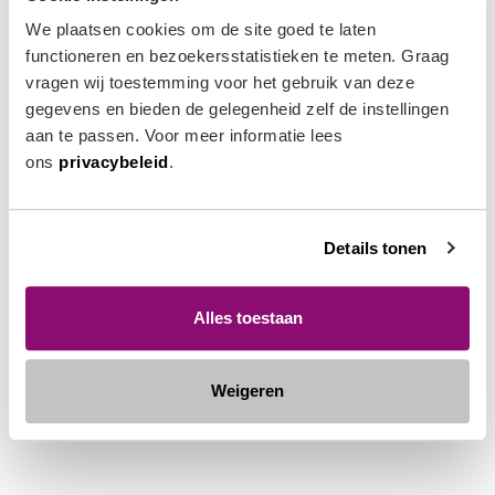
circulariteit, mobiliteit en inclusiviteit. Ook ontwerpers
We plaatsen cookies om de site goed te laten 
en kunstenaars worden uitgenodigd om mee te denken
functioneren en bezoekersstatistieken te meten. Graag 
en met vernieuwende ideeën te komen. Vanuit onze
vragen wij toestemming voor het gebruik van deze 
expertise als vastgoedontwikkelaar brengen we
gegevens en bieden de gelegenheid zelf de instellingen 
onderzoeksvragen in en stellen we projectlocaties
aan te passen. Voor meer informatie lees 
beschikbaar als proeftuin en passen we de uitkomsten
ons 
privacybeleid
.
toe op andere projecten, in Groningen en daarbuiten. Zo
kunnen we van elkaar leren en samen bouwen aan een
gezonde stad.
Details tonen
Alles toestaan
Deel dit verhaal:
Weigeren