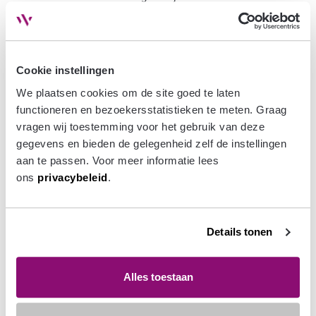
waardoor we ook na oplevering verbonden blijven in de
gebieden waar we werkzaam zijn. Zo zijn we van A tot Z
betrokken.
Cookie instellingen
Met behulp van ons Woningfonds kunnen we ook de
zekerheid vergroten dat projecten doorgaan en slagen.
We plaatsen cookies om de site goed te laten 
Bijvoorbeeld in gebieden die potentie hebben maar
functioneren en bezoekersstatistieken te meten. Graag 
waar de start niet vanzelf gaat. Door daar eerst
vragen wij toestemming voor het gebruik van deze 
huurwoningen te ontwikkelen, creëren we vertrouwen
gegevens en bieden de gelegenheid zelf de instellingen 
voor het vervolg én gaan we een langdurig commitment
aan te passen. Voor meer informatie lees 
aan.
ons 
privacybeleid
.
Bekijk onze huurprojecten
Details tonen
Huren bij VanWonen
Alles toestaan
Het beheer van de huurwoningen houden we in eigen
hand waardoor we ook na oplevering verbonden blijven