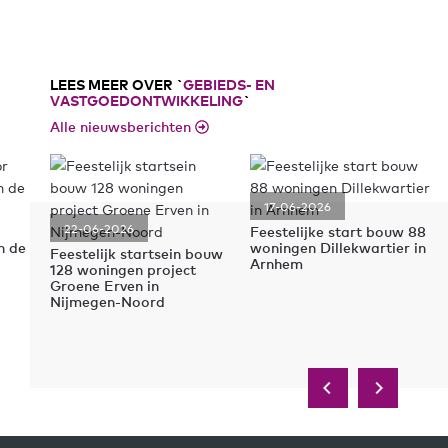
LEES MEER OVER `
GEBIEDS- EN
VASTGOEDONTWIKKELING
`
Alle nieuwsberichten
17-06-2026
22-06-2026
Feestelijke start bouw 88
n de
woningen Dillekwartier in
Feestelijk startsein bouw
Arnhem
128 woningen project
Groene Erven in
Nijmegen-Noord