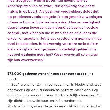
niet. Geograaf Willem Boterman noemt hen ‘de
kanariepieten van de stad’; hun aanwezigheid geeft
inzicht in de buurt. Als gezinnen wegtrekken, duidt dat
op problemen zoals een gebrek aan geschikte woningen
of een onbalans in de leefomgeving. Hun aanwezigheid
daarentegen bevordert een levendige buurt en sociale
cohesie, met kinderen die buiten spelen en ouders die
elkaar ontmoeten. Het is dus cruciaal om gezinnen in de
stad te behouden. In het vervolg van deze serie duiken
we in de cijfers over gezinnen in stedelijk gebied: om
hoeveel gezinnen gaat het? Waar wonen zij nu en wat
zijn hun woonwensen?
573.000 gezinnen wonen in een zeer sterk stedelijke
buurt
In 2024 wonen er 2,7 miljoen gezinnen in Nederland, wat
ongeveer 1 op de 3 huishoudens betreft. Meer dan 1 op
de 5 gezinnen woont in zeer sterk stedelijke buurten. Dit
zijn dichtbebouwde buurten in én rondom de
stadscentrums, waar de adressendichtheid hoger is dan