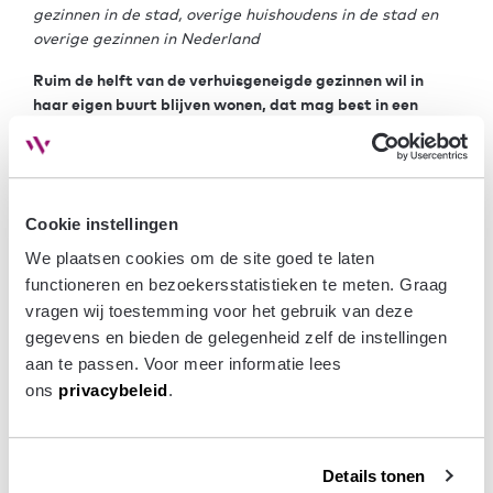
gezinnen in de stad, overige huishoudens in de stad en
overige gezinnen in Nederland
Ruim de helft van de verhuisgeneigde gezinnen wil in
haar eigen buurt blijven wonen, dat mag best in een
nieuwbouwwoning
Voor ongeveer de helft van de gezinnen in de stedelijke
gebieden is de woning de belangrijkste reden om te
willen verhuizen. Dit komt voor de helft van de gezinnen
omdat ze hun woning te klein vinden (48%). Daarnaast
Cookie instellingen
mist 16% van de gezinnen een tuin en woont 12% liever in
We plaatsen cookies om de site goed te laten 
een ander type woning.
functioneren en bezoekersstatistieken te meten. Graag 
vragen wij toestemming voor het gebruik van deze 
Ontevredenheid met de woonomgeving is een andere
gegevens en bieden de gelegenheid zelf de instellingen 
reden voor gezinnen om te verhuizen; 21% van de
aan te passen. Voor meer informatie lees 
gezinnen noemt dit de belangrijkste reden. Dit kan te
ons 
privacybeleid
.
maken hebben met overlast, veiligheid, het type
woningen of parkeerproblemen. Dit betekent echter niet
dat gezinnen per se weg willen uit de buurt. Zo geeft
54% van de verhuisgeneigde gezinnen in stedelijke
Details tonen
gebieden aan het liefst in hun eigen buurt te willen