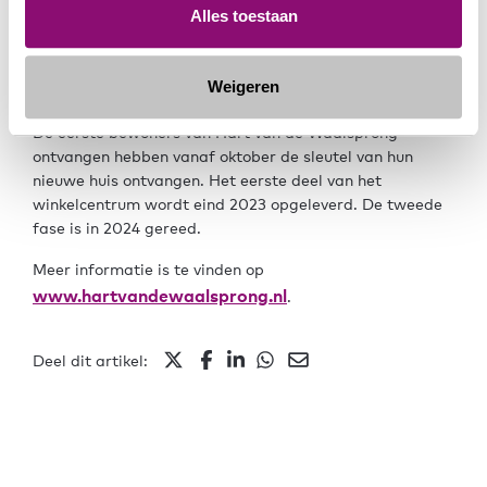
Alles toestaan
gezellige horecagelegenheden. De nieuwe stadswijk
heeft een uitgesproken karakter door zichtbare
duurzaamheid, door water en groen en spannende
Weigeren
stedelijke architectuur.
De eerste bewoners van Hart van de Waalsprong
ontvangen hebben vanaf oktober de sleutel van hun
nieuwe huis ontvangen. Het eerste deel van het
winkelcentrum wordt eind 2023 opgeleverd. De tweede
fase is in 2024 gereed.
Meer informatie is te vinden op
www.hartvandewaalsprong.nl
.
Deel dit artikel: