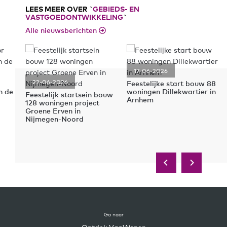
LEES MEER OVER `
GEBIEDS- EN
VASTGOEDONTWIKKELING
`
Alle nieuwsberichten
17-06-2026
22-06-2026
Feestelijke start bouw 88
n de
woningen Dillekwartier in
Feestelijk startsein bouw
Arnhem
128 woningen project
Groene Erven in
Nijmegen-Noord
Ga naar