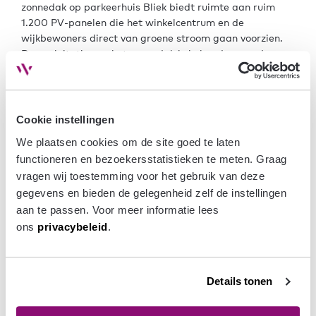
zonnedak op parkeerhuis Bliek biedt ruimte aan ruim
1.200 PV-panelen die het winkelcentrum en de
wijkbewoners direct van groene stroom gaan voorzien.
De exploitatie van het zonnedak is in handen van de
lokale energiecoöperatie Buren van Bliek. Daarnaast
wordt gebruik gemaakt van het warmtenet van
Vattenfall. De recente contracteringen passen in het
streven een mix te realiseren van duurzame landelijke en
Cookie instellingen
lokale partijen.
We plaatsen cookies om de site goed te laten 
Hart van de Waalsprong
functioneren en bezoekersstatistieken te meten. Graag 
Hart van de Waalsprong ligt in de wijk Hof van Holland.
vragen wij toestemming voor het gebruik van deze 
De nieuwste wijk van Nijmegen-Noord is gunstig gelegen
gegevens en bieden de gelegenheid zelf de instellingen 
tussen Spiegelwaal, Graaf Alardsingel en spoorlijn. Hart
aan te passen. Voor meer informatie lees 
van de Waalsprong vormt, zoals de naam al aangeeft,
ons 
privacybeleid
.
hét woon- en winkelhart van de Waalsprong. De
bereikbaarheid is goed, zowel met de auto, fiets en het
OV (station Lent ligt op loopafstand). Naast het
winkelcentrum komen in Hart van de Waalsprong 504
Details tonen
koop- en huurwoningen (waarvan 101 sociale
huurappartementen) en ruim 30 winkelunits met diverse