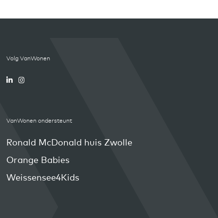
Volg VanWonen
VanWonen ondersteunt
Ronald McDonald huis Zwolle
Orange Babies
Weissensee4Kids