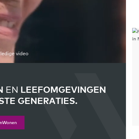
lledige video
N
EN
LEEFOMGEVINGEN
TE GENERATIES.
anWonen