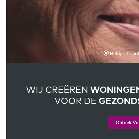
Bekijk de vo
WIJ CREËREN
WONINGE
VOOR DE
GEZONDS
Ontdek V