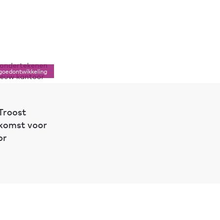
goedontwikkeling
Troost
komst voor
or