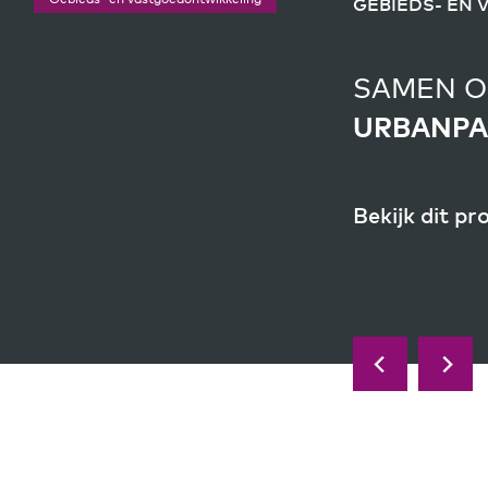
GEBIEDS- EN
GEBIEDS- EN
SAMEN O
SAMEN O
URBANPA
DE TUIN
Bekijk dit pr
Bekijk dit pr