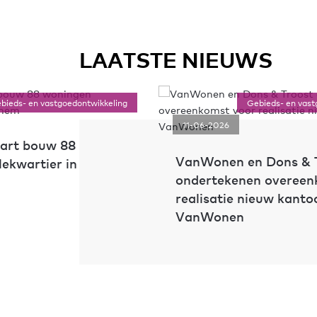
LAATSTE NIEUWS
bieds- en vastgoedontwikkeling
Gebieds- en vast
11-06-2026
tart bouw 88
VanWonen en Dons & 
lekwartier in
ondertekenen overeen
realisatie nieuw kanto
VanWonen