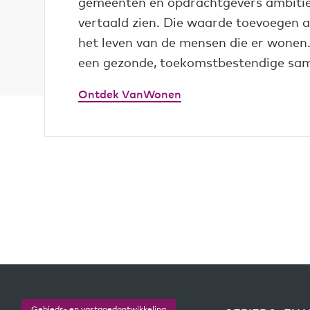
gemeenten en opdrachtgevers ambiti
vertaald zien. Die waarde toevoegen
het leven van de mensen die er wonen
een gezonde, toekomstbestendige sam
Ontdek VanWonen
Gebieds- en vastgoedontwikkeling
Gebieds- en vastgoedontwikkeling